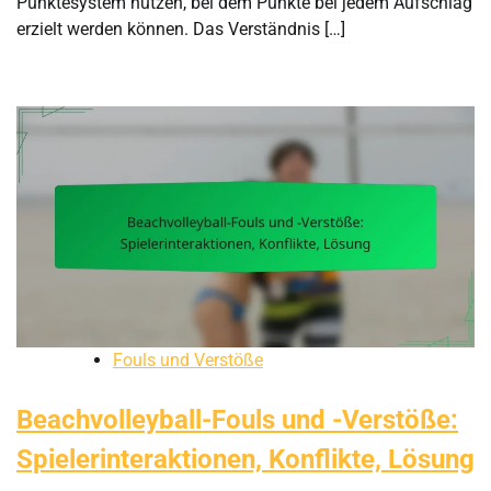
Punktesystem nutzen, bei dem Punkte bei jedem Aufschlag
erzielt werden können. Das Verständnis […]
Fouls und Verstöße
Beachvolleyball-Fouls und -Verstöße:
Spielerinteraktionen, Konflikte, Lösung