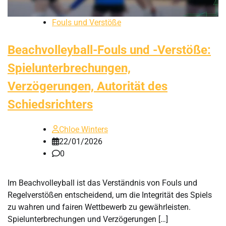
Fouls und Verstöße
Beachvolleyball-Fouls und -Verstöße:
Spielunterbrechungen,
Verzögerungen, Autorität des
Schiedsrichters
Chloe Winters
22/01/2026
0
Im Beachvolleyball ist das Verständnis von Fouls und
Regelverstößen entscheidend, um die Integrität des Spiels
zu wahren und fairen Wettbewerb zu gewährleisten.
Spielunterbrechungen und Verzögerungen […]