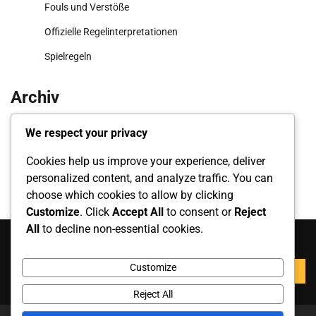
Fouls und Verstöße
Offizielle Regelinterpretationen
Spielregeln
Archiv
February 2026
We respect your privacy
January 2026
Cookies help us improve your experience, deliver
personalized content, and analyze traffic. You can
choose which cookies to allow by clicking
Customize
. Click
Accept All
to consent or
Reject
All
to decline non-essential cookies.
Suche
Search
Customize
for:
Reject All