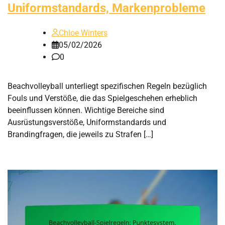
Uniformstandards, Markenprobleme
Chloe Winters
05/02/2026
0
Beachvolleyball unterliegt spezifischen Regeln bezüglich
Fouls und Verstöße, die das Spielgeschehen erheblich
beeinflussen können. Wichtige Bereiche sind
Ausrüstungsverstöße, Uniformstandards und
Brandingfragen, die jeweils zu Strafen […]