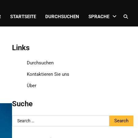
R
STARTSEITE
DURCHSUCHEN
SPRACHE
Links
Durchsuchen
Kontaktieren Sie uns
Über
Suche
Search
for: