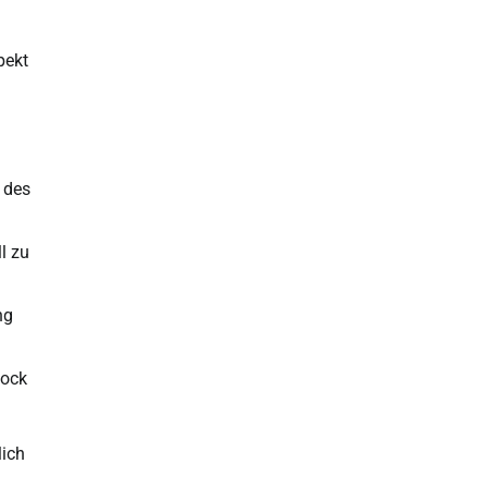
pekt
d des
l zu
ng
lock
lich