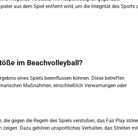
ieler aus dem Spiel entfernt wird, um die Integrität des Sports 
stöße im Beachvolleyball?
Ergebnis eines Spiels beeinflussen können. Diese betreffen
iplinarischen Maßnahmen, einschließlich Verwarnungen oder
 die gegen die Regeln des Spiels verstoßen, das Fair Play störe
 zeigen. Dazu gehören unsportliches Verhalten, das Streiten mi