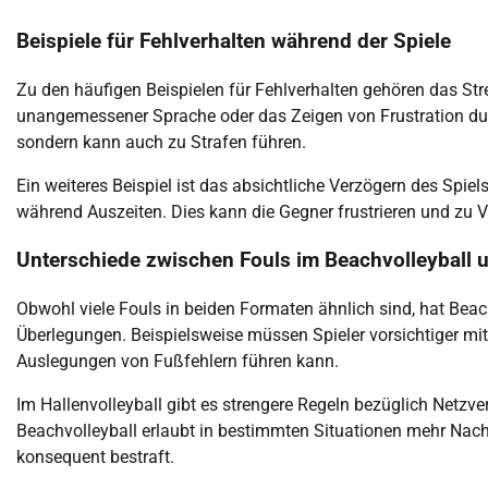
Beispiele für Fehlverhalten während der Spiele
Zu den häufigen Beispielen für Fehlverhalten gehören das St
unangemessener Sprache oder das Zeigen von Frustration durc
sondern kann auch zu Strafen führen.
Ein weiteres Beispiel ist das absichtliche Verzögern des Sp
während Auszeiten. Dies kann die Gegner frustrieren und zu
Unterschiede zwischen Fouls im Beachvolleyball u
Obwohl viele Fouls in beiden Formaten ähnlich sind, hat Beac
Überlegungen. Beispielsweise müssen Spieler vorsichtiger m
Auslegungen von Fußfehlern führen kann.
Im Hallenvolleyball gibt es strengere Regeln bezüglich Netzve
Beachvolleyball erlaubt in bestimmten Situationen mehr Nachs
konsequent bestraft.