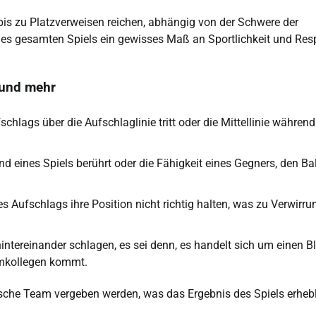
bis zu Platzverweisen reichen, abhängig von der Schwere der
des gesamten Spiels ein gewisses Maß an Sportlichkeit und Res
 und mehr
chlags über die Aufschlaglinie tritt oder die Mittellinie währen
nd eines Spiels berührt oder die Fähigkeit eines Gegners, den Bal
 Aufschlags ihre Position nicht richtig halten, was zu Verwirru
hintereinander schlagen, es sei denn, es handelt sich um einen B
eamkollegen kommt.
sche Team vergeben werden, was das Ergebnis des Spiels erheb