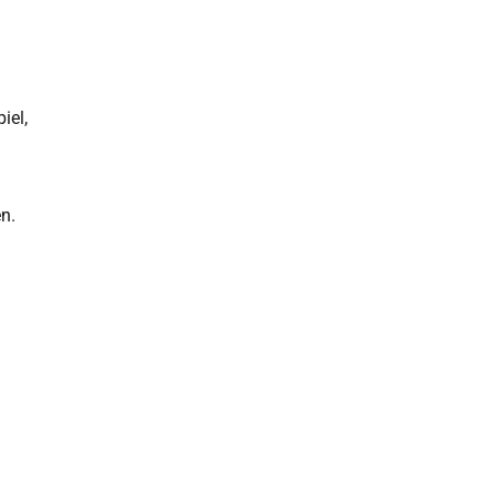
iel,
n.
n