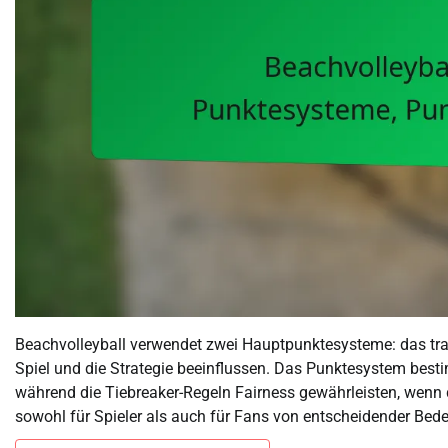
Beachvolleyball verwendet zwei Hauptpunktesysteme: das tra
Spiel und die Strategie beeinflussen. Das Punktesystem bes
während die Tiebreaker-Regeln Fairness gewährleisten, wenn d
sowohl für Spieler als auch für Fans von entscheidender Bed