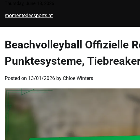
Skip
Thursday, June 18, 2026
to
momentedessports.at
content
Beachvolleyball Offizielle
Punktesysteme, Tiebreake
Posted on
13/01/2026
by
Chloe Winters