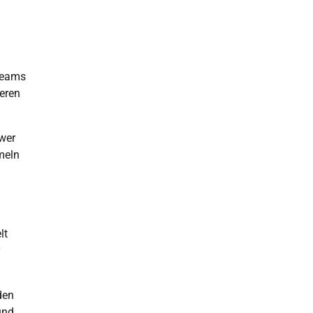
 Teams
eren
wer
meln
lt
y
den
und