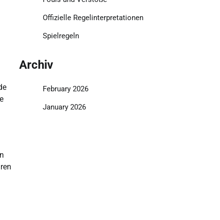
Offizielle Regelinterpretationen
Spielregeln
Archiv
de
February 2026
e
January 2026
in
hren