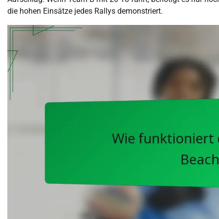
die hohen Einsätze jedes Rallys demonstriert.